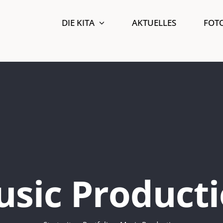
DIE KITA
AKTUELLES
FOT
sic Product