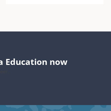
a Education now
eer.