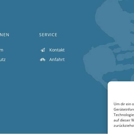
ONEN
SERVICE
um
Kontakt
utz
Anfahrt
Um dir ein 
Geräteinfor
Technologie
auf dieser 
zurückziehs