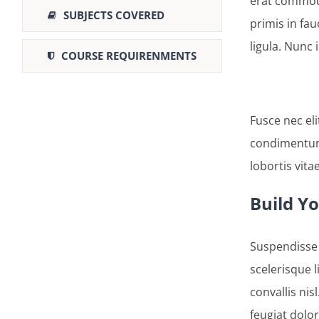
erat commodo
SUBJECTS COVERED
primis in fa
ligula. Nunc 
COURSE REQUIRENMENTS
Fusce nec el
condimentum 
lobortis vita
Build Y
Suspendisse 
scelerisque l
convallis nis
feugiat dolor