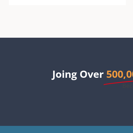
Joing Over
500,0
Bec