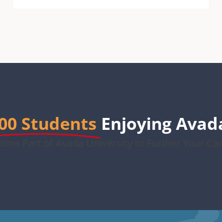
00 Students
Enjoying Avad
ome Part of Avada University to Further Your Car