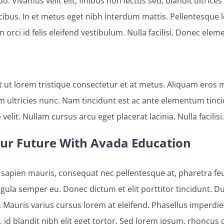
. Vivamus velit elit, finibus non lectus sed, blandit ultric
ucibus. In et metus eget nibh interdum mattis. Pellentesque 
in orci id felis eleifend vestibulum. Nulla facilisi. Donec el
it ut lorem tristique consectetur et at metus. Aliquam eros 
ultricies nunc. Nam tincidunt est ac ante elementum tincidun
e velit. Nullam cursus arcu eget placerat lacinia. Nulla faci
our Future With Avada Education
sapien mauris, consequat nec pellentesque at, pharetra feug
igula semper eu. Donec dictum et elit porttitor tincidunt. Du
l. Mauris varius cursus lorem at eleifend. Phasellus imperdi
, id blandit nibh elit eget tortor. Sed lorem ipsum, rhoncus 