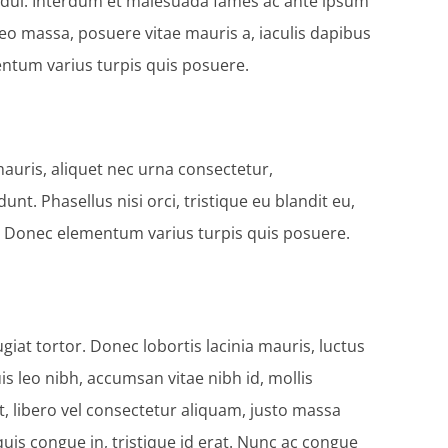
es dui. Interdum et malesuada fames ac ante ipsum
leo massa, posuere vitae mauris a, iaculis dapibus
ementum varius turpis quis posuere.
mauris, aliquet nec urna consectetur,
t. Phasellus nisi orci, tristique eu blandit eu,
lisi. Donec elementum varius turpis quis posuere.
iat tortor. Donec lobortis lacinia mauris, luctus
is leo nibh, accumsan vitae nibh id, mollis
et, libero vel consectetur aliquam, justo massa
quis congue in, tristique id erat. Nunc ac congue