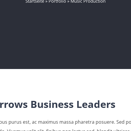
Startseite
»
Portfolio
»
Music Production
rows Business Leaders
bus purus est, ac maximus massa pharetra posuere. Sed p