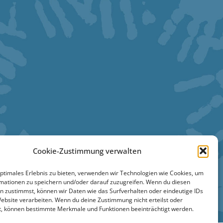
Cookie-Zustimmung verwalten
optimales Erlebnis zu bieten, verwenden wir Technologien wie Cookies, um
mationen zu speichern und/oder darauf zuzugreifen. Wenn du diesen
n zustimmst, können wir Daten wie das Surfverhalten oder eindeutige IDs
Website verarbeiten. Wenn du deine Zustimmung nicht erteilst oder
t, können bestimmte Merkmale und Funktionen beeinträchtigt werden.