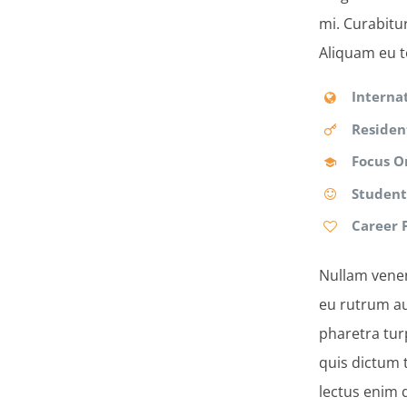
mi. Curabitur
Aliquam eu t
Interna
Residen
Focus O
Student
Career 
Nullam venen
eu rutrum au
pharetra tur
quis dictum 
lectus enim 