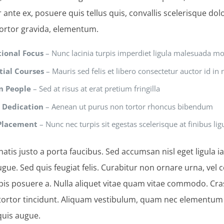
 ante ex, posuere quis tellus quis, convallis scelerisque do
ortor gravida, elementum.
tional Focus
– Nunc lacinia turpis imperdiet ligula malesuada mo
tial Courses
– Mauris sed felis et libero consectetur auctor id in n
n People
– Sed at risus at erat pretium fringilla
 Dedication
– Aenean ut purus non tortor rhoncus bibendum
Placement
– Nunc nec turpis sit egestas scelerisque at finibus lig
atis justo a porta faucibus. Sed accumsan nisl eget ligula i
gue. Sed quis feugiat felis. Curabitur non ornare urna, vel 
pis posuere a. Nulla aliquet vitae quam vitae commodo. Cra
tortor tincidunt. Aliquam vestibulum, quam nec elementum cu
quis augue.