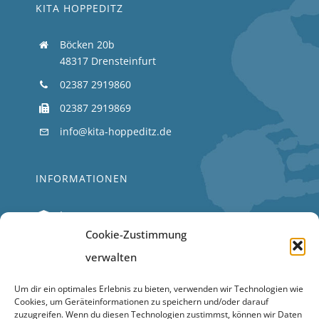
KITA HOPPEDITZ
Böcken 20b
48317 Drensteinfurt
02387 2919860
02387 2919869
info@kita-hoppeditz.de
INFORMATIONEN
Impressum
Cookie-Zustimmung
Datenschutz
verwalten
SERVICE
Um dir ein optimales Erlebnis zu bieten, verwenden wir Technologien wie
Cookies, um Geräteinformationen zu speichern und/oder darauf
zuzugreifen. Wenn du diesen Technologien zustimmst, können wir Daten