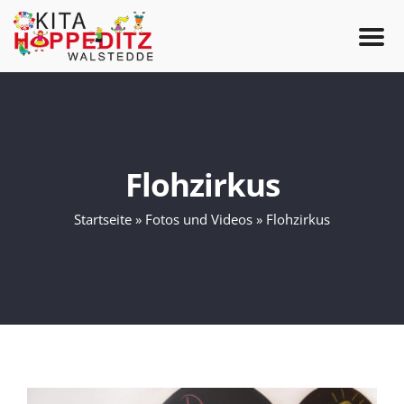
S
k
i
p
Flohzirkus
t
Startseite
»
Fotos und Videos
»
Flohzirkus
o
c
o
n
t
e
n