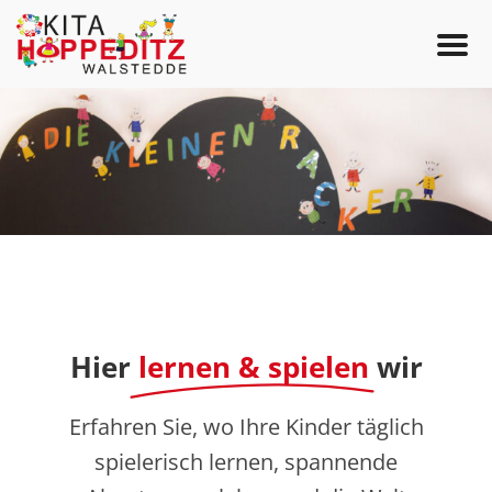
S
k
i
p
t
o
c
o
Hier
lernen & spielen
wir
n
t
Erfahren Sie, wo Ihre Kinder täglich
e
spielerisch lernen, spannende
n